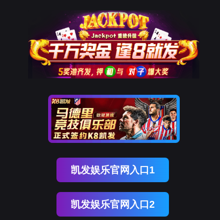
P丨德扑圈官网
婚礼篷房
产品中心
人字形篷房
尖顶篷房
弧形篷房
多边形篷房
组合篷房
案
开发区


定制化设计
一站式临时空间解决方案
房
产品中心
案例展示
德扑圈APP