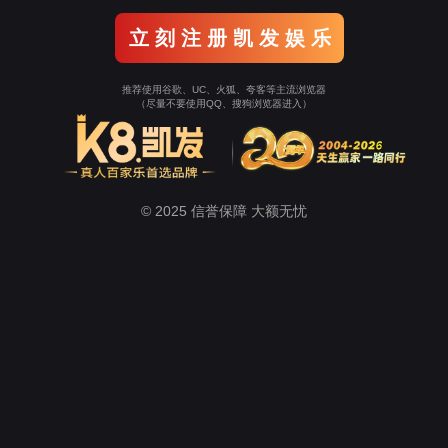
立 刻 注 册 凯 发 娱 乐
推荐使用谷歌、UC、火狐、夸客等主流浏览器
（尽量不要使用QQ、搜狗浏览器进入）
© 2025 信誉保障 大额无忧