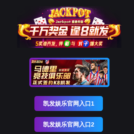
P丨德扑圈官网
婚礼篷房
产品中心
人字形篷房
尖顶篷房
弧形篷房
多边形篷房
组合篷房
案
开发区


定制化设计
一站式临时空间解决方案
房
产品中心
案例展示
德扑圈APP