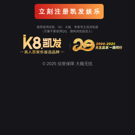
立 刻 注 册 凯 发 娱 乐
推荐使用谷歌、UC、火狐、夸客等主流浏览器
（尽量不要使用QQ、搜狗浏览器进入）
© 2025 信誉保障 大额无忧