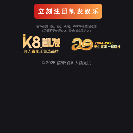
立 刻 注 册 凯 发 娱 乐
推荐使用谷歌、UC、火狐、夸客等主流浏览器
（尽量不要使用QQ、搜狗浏览器进入）
© 2025 信誉保障 大额无忧