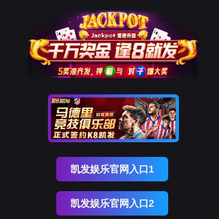
P丨德扑圈官网
婚礼篷房
产品中心
人字形篷房
尖顶篷房
弧形篷房
多边形篷房
组合篷房
案
开发区


定制化设计
一站式临时空间解决方案
房
产品中心
案例展示
德扑圈APP