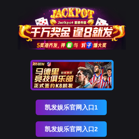
凯发娱乐官网入口1
凯发娱乐官网入口2